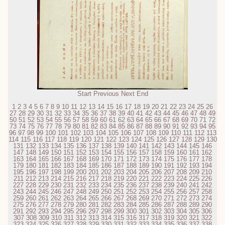
Start
Previous
Next
End
1
2
3
4
5
6
7
8
9
10
11
12
13
14
15
16
17
18
19
20
21
22
23
24
25
26
27
28
29
30
31
32
33
34
35
36
37
38
39
40
41
42
43
44
45
46
47
48
49
50
51
52
53
54
55
56
57
58
59
60
61
62
63
64
65
66
67
68
69
70
71
72
73
74
75
76
77
78
79
80
81
82
83
84
85
86
87
88
89
90
91
92
93
94
95
96
97
98
99
100
101
102
103
104
105
106
107
108
109
110
111
112
113
114
115
116
117
118
119
120
121
122
123
124
125
126
127
128
129
130
131
132
133
134
135
136
137
138
139
140
141
142
143
144
145
146
147
148
149
150
151
152
153
154
155
156
157
158
159
160
161
162
163
164
165
166
167
168
169
170
171
172
173
174
175
176
177
178
179
180
181
182
183
184
185
186
187
188
189
190
191
192
193
194
195
196
197
198
199
200
201
202
203
204
205
206
207
208
209
210
211
212
213
214
215
216
217
218
219
220
221
222
223
224
225
226
227
228
229
230
231
232
233
234
235
236
237
238
239
240
241
242
243
244
245
246
247
248
249
250
251
252
253
254
255
256
257
258
259
260
261
262
263
264
265
266
267
268
269
270
271
272
273
274
275
276
277
278
279
280
281
282
283
284
285
286
287
288
289
290
291
292
293
294
295
296
297
298
299
300
301
302
303
304
305
306
307
308
309
310
311
312
313
314
315
316
317
318
319
320
321
322
323
324
325
326
327
328
329
330
331
332
333
334
335
336
337
338