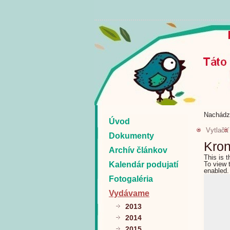
Nachádz
Úvod
Vytlačiť
Dokumenty
Kron
Archív článkov
This is 
Kalendár podujatí
To view 
enabled.
Fotogaléria
Vydávame
2013
2014
2015