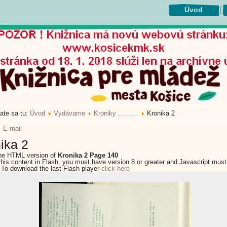
Úvod
ate sa tu:
Úvod
Vydávame
Kroniky ..........
Kronika 2
E-mail
ika 2
the HTML version of
Kronika 2 Page 140
this content in Flash, you must have version 8 or greater and Javascript must
 To download the last Flash player
click here