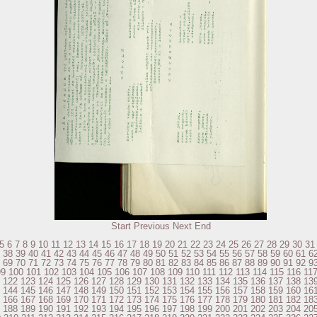
Start
Previous
Next
End
5
6
7
8
9
10
11
12
13
14
15
16
17
18
19
20
21
22
23
24
25
26
27
28
29
30
31
38
39
40
41
42
43
44
45
46
47
48
49
50
51
52
53
54
55
56
57
58
59
60
61
6
69
70
71
72
73
74
75
76
77
78
79
80
81
82
83
84
85
86
87
88
89
90
91
92
9
99
100
101
102
103
104
105
106
107
108
109
110
111
112
113
114
115
116
11
122
123
124
125
126
127
128
129
130
131
132
133
134
135
136
137
138
13
144
145
146
147
148
149
150
151
152
153
154
155
156
157
158
159
160
16
166
167
168
169
170
171
172
173
174
175
176
177
178
179
180
181
182
18
188
189
190
191
192
193
194
195
196
197
198
199
200
201
202
203
204
20