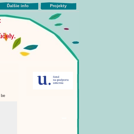
Ďalšie info
Projekty
 be