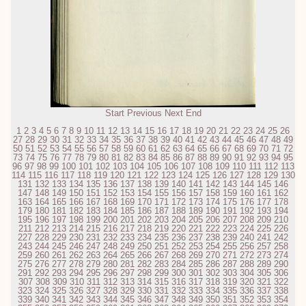
Start
Previous
Next
End
1
2
3
4
5
6
7
8
9
10
11
12
13
14
15
16
17
18
19
20
21
22
23
24
25
26
27
28
29
30
31
32
33
34
35
36
37
38
39
40
41
42
43
44
45
46
47
48
49
50
51
52
53
54
55
56
57
58
59
60
61
62
63
64
65
66
67
68
69
70
71
72
73
74
75
76
77
78
79
80
81
82
83
84
85
86
87
88
89
90
91
92
93
94
95
96
97
98
99
100
101
102
103
104
105
106
107
108
109
110
111
112
113
114
115
116
117
118
119
120
121
122
123
124
125
126
127
128
129
130
131
132
133
134
135
136
137
138
139
140
141
142
143
144
145
146
147
148
149
150
151
152
153
154
155
156
157
158
159
160
161
162
163
164
165
166
167
168
169
170
171
172
173
174
175
176
177
178
179
180
181
182
183
184
185
186
187
188
189
190
191
192
193
194
195
196
197
198
199
200
201
202
203
204
205
206
207
208
209
210
211
212
213
214
215
216
217
218
219
220
221
222
223
224
225
226
227
228
229
230
231
232
233
234
235
236
237
238
239
240
241
242
243
244
245
246
247
248
249
250
251
252
253
254
255
256
257
258
259
260
261
262
263
264
265
266
267
268
269
270
271
272
273
274
275
276
277
278
279
280
281
282
283
284
285
286
287
288
289
290
291
292
293
294
295
296
297
298
299
300
301
302
303
304
305
306
307
308
309
310
311
312
313
314
315
316
317
318
319
320
321
322
323
324
325
326
327
328
329
330
331
332
333
334
335
336
337
338
339
340
341
342
343
344
345
346
347
348
349
350
351
352
353
354