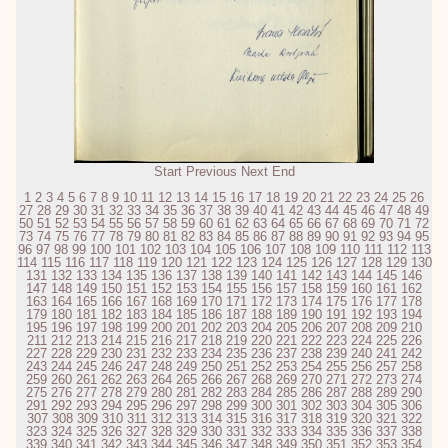
Start
Previous
Next
End
1
2
3
4
5
6
7
8
9
10
11
12
13
14
15
16
17
18
19
20
21
22
23
24
25
26
27
28
29
30
31
32
33
34
35
36
37
38
39
40
41
42
43
44
45
46
47
48
49
50
51
52
53
54
55
56
57
58
59
60
61
62
63
64
65
66
67
68
69
70
71
72
73
74
75
76
77
78
79
80
81
82
83
84
85
86
87
88
89
90
91
92
93
94
95
96
97
98
99
100
101
102
103
104
105
106
107
108
109
110
111
112
113
114
115
116
117
118
119
120
121
122
123
124
125
126
127
128
129
130
131
132
133
134
135
136
137
138
139
140
141
142
143
144
145
146
147
148
149
150
151
152
153
154
155
156
157
158
159
160
161
162
163
164
165
166
167
168
169
170
171
172
173
174
175
176
177
178
179
180
181
182
183
184
185
186
187
188
189
190
191
192
193
194
195
196
197
198
199
200
201
202
203
204
205
206
207
208
209
210
211
212
213
214
215
216
217
218
219
220
221
222
223
224
225
226
227
228
229
230
231
232
233
234
235
236
237
238
239
240
241
242
243
244
245
246
247
248
249
250
251
252
253
254
255
256
257
258
259
260
261
262
263
264
265
266
267
268
269
270
271
272
273
274
275
276
277
278
279
280
281
282
283
284
285
286
287
288
289
290
291
292
293
294
295
296
297
298
299
300
301
302
303
304
305
306
307
308
309
310
311
312
313
314
315
316
317
318
319
320
321
322
323
324
325
326
327
328
329
330
331
332
333
334
335
336
337
338
339
340
341
342
343
344
345
346
347
348
349
350
351
352
353
354