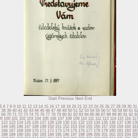
Start
Previous
Next
End
5
6
7
8
9
10
11
12
13
14
15
16
17
18
19
20
21
22
23
24
25
26
27
28
29
30
31
38
39
40
41
42
43
44
45
46
47
48
49
50
51
52
53
54
55
56
57
58
59
60
61
6
69
70
71
72
73
74
75
76
77
78
79
80
81
82
83
84
85
86
87
88
89
90
91
92
9
99
100
101
102
103
104
105
106
107
108
109
110
111
112
113
114
115
116
11
122
123
124
125
126
127
128
129
130
131
132
133
134
135
136
137
138
13
144
145
146
147
148
149
150
151
152
153
154
155
156
157
158
159
160
16
166
167
168
169
170
171
172
173
174
175
176
177
178
179
180
181
182
18
188
189
190
191
192
193
194
195
196
197
198
199
200
201
202
203
204
20