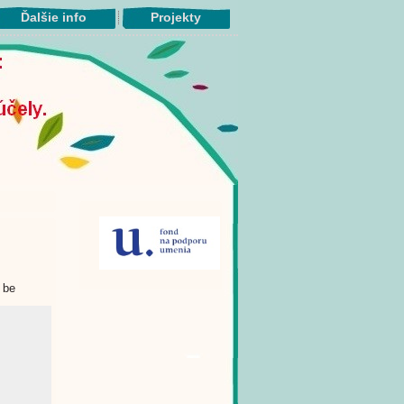
Ďalšie info
Projekty
 be