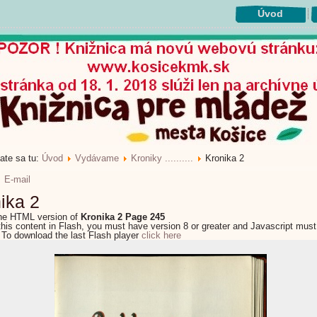
Úvod
ate sa tu:
Úvod
Vydávame
Kroniky ..........
Kronika 2
E-mail
ika 2
the HTML version of
Kronika 2 Page 245
this content in Flash, you must have version 8 or greater and Javascript must
 To download the last Flash player
click here