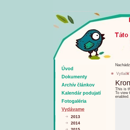
Nachádz
Úvod
Vytlačiť
Dokumenty
Kron
Archív článkov
This is 
Kalendár podujatí
To view 
enabled.
Fotogaléria
Vydávame
2013
2014
2015