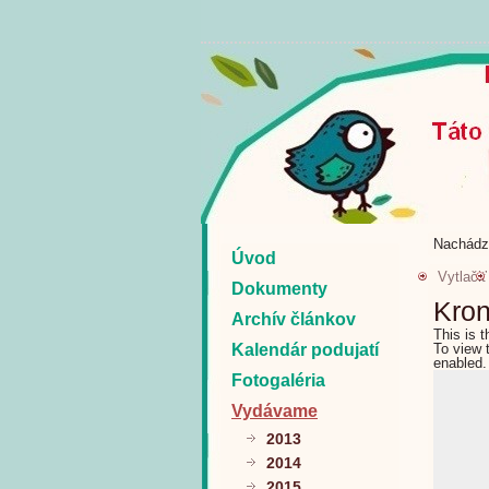
Nachádz
Úvod
Vytlačiť
Dokumenty
Kron
Archív článkov
This is 
Kalendár podujatí
To view 
enabled.
Fotogaléria
Vydávame
2013
2014
2015