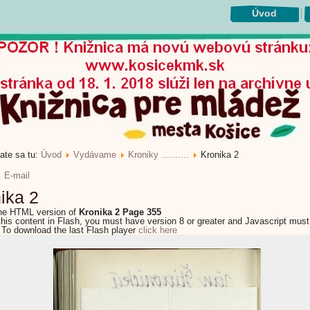
Úvod
ate sa tu:
Úvod
Vydávame
Kroniky ..........
Kronika 2
E-mail
ika 2
the HTML version of
Kronika 2 Page 355
this content in Flash, you must have version 8 or greater and Javascript must
 To download the last Flash player
click here