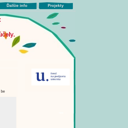
Ďalšie info
Projekty
 be