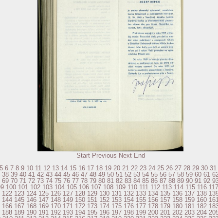
Start
Previous
Next
End
5
6
7
8
9
10
11
12
13
14
15
16
17
18
19
20
21
22
23
24
25
26
27
28
29
30
31
38
39
40
41
42
43
44
45
46
47
48
49
50
51
52
53
54
55
56
57
58
59
60
61
6
69
70
71
72
73
74
75
76
77
78
79
80
81
82
83
84
85
86
87
88
89
90
91
92
9
99
100
101
102
103
104
105
106
107
108
109
110
111
112
113
114
115
116
11
122
123
124
125
126
127
128
129
130
131
132
133
134
135
136
137
138
13
144
145
146
147
148
149
150
151
152
153
154
155
156
157
158
159
160
16
166
167
168
169
170
171
172
173
174
175
176
177
178
179
180
181
182
18
188
189
190
191
192
193
194
195
196
197
198
199
200
201
202
203
204
20