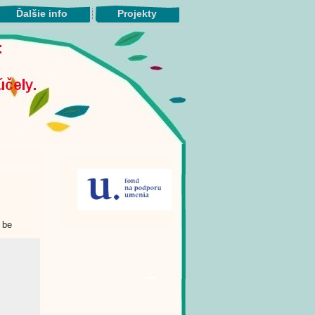
Ďalšie info
Projekty
 be