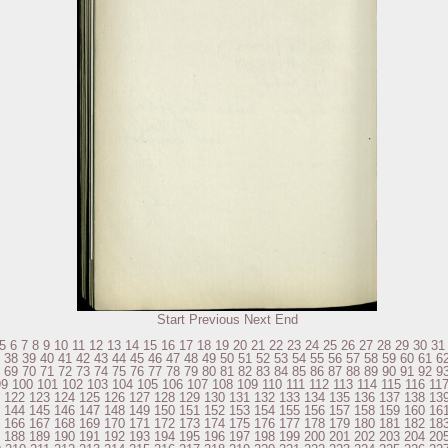
Start
Previous
Next
End
5
6
7
8
9
10
11
12
13
14
15
16
17
18
19
20
21
22
23
24
25
26
27
28
29
30
31
38
39
40
41
42
43
44
45
46
47
48
49
50
51
52
53
54
55
56
57
58
59
60
61
6
69
70
71
72
73
74
75
76
77
78
79
80
81
82
83
84
85
86
87
88
89
90
91
92
9
99
100
101
102
103
104
105
106
107
108
109
110
111
112
113
114
115
116
11
122
123
124
125
126
127
128
129
130
131
132
133
134
135
136
137
138
13
144
145
146
147
148
149
150
151
152
153
154
155
156
157
158
159
160
16
166
167
168
169
170
171
172
173
174
175
176
177
178
179
180
181
182
18
188
189
190
191
192
193
194
195
196
197
198
199
200
201
202
203
204
20