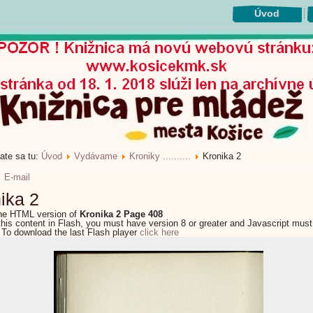
Úvod
ate sa tu:
Úvod
Vydávame
Kroniky ..........
Kronika 2
E-mail
ika 2
the HTML version of
Kronika 2 Page 408
this content in Flash, you must have version 8 or greater and Javascript must
 To download the last Flash player
click here