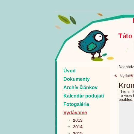
Nachádz
Úvod
Vytlačiť
Dokumenty
Kron
Archív článkov
This is 
Kalendár podujatí
To view 
enabled.
Fotogaléria
Vydávame
2013
2014
2015