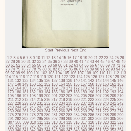
Start
Previous
Next
End
1
2
3
4
5
6
7
8
9
10
11
12
13
14
15
16
17
18
19
20
21
22
23
24
25
26
27
28
29
30
31
32
33
34
35
36
37
38
39
40
41
42
43
44
45
46
47
48
49
50
51
52
53
54
55
56
57
58
59
60
61
62
63
64
65
66
67
68
69
70
71
72
73
74
75
76
77
78
79
80
81
82
83
84
85
86
87
88
89
90
91
92
93
94
95
96
97
98
99
100
101
102
103
104
105
106
107
108
109
110
111
112
113
114
115
116
117
118
119
120
121
122
123
124
125
126
127
128
129
130
131
132
133
134
135
136
137
138
139
140
141
142
143
144
145
146
147
148
149
150
151
152
153
154
155
156
157
158
159
160
161
162
163
164
165
166
167
168
169
170
171
172
173
174
175
176
177
178
179
180
181
182
183
184
185
186
187
188
189
190
191
192
193
194
195
196
197
198
199
200
201
202
203
204
205
206
207
208
209
210
211
212
213
214
215
216
217
218
219
220
221
222
223
224
225
226
227
228
229
230
231
232
233
234
235
236
237
238
239
240
241
242
243
244
245
246
247
248
249
250
251
252
253
254
255
256
257
258
259
260
261
262
263
264
265
266
267
268
269
270
271
272
273
274
275
276
277
278
279
280
281
282
283
284
285
286
287
288
289
290
291
292
293
294
295
296
297
298
299
300
301
302
303
304
305
306
307
308
309
310
311
312
313
314
315
316
317
318
319
320
321
322
323
324
325
326
327
328
329
330
331
332
333
334
335
336
337
338
339
340
341
342
343
344
345
346
347
348
349
350
351
352
353
354