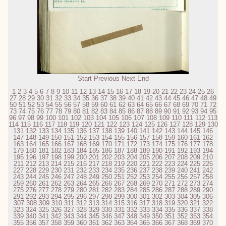
Start
Previous
Next
End
1
2
3
4
5
6
7
8
9
10
11
12
13
14
15
16
17
18
19
20
21
22
23
24
25
26
27
28
29
30
31
32
33
34
35
36
37
38
39
40
41
42
43
44
45
46
47
48
49
50
51
52
53
54
55
56
57
58
59
60
61
62
63
64
65
66
67
68
69
70
71
72
73
74
75
76
77
78
79
80
81
82
83
84
85
86
87
88
89
90
91
92
93
94
95
96
97
98
99
100
101
102
103
104
105
106
107
108
109
110
111
112
113
114
115
116
117
118
119
120
121
122
123
124
125
126
127
128
129
130
131
132
133
134
135
136
137
138
139
140
141
142
143
144
145
146
147
148
149
150
151
152
153
154
155
156
157
158
159
160
161
162
163
164
165
166
167
168
169
170
171
172
173
174
175
176
177
178
179
180
181
182
183
184
185
186
187
188
189
190
191
192
193
194
195
196
197
198
199
200
201
202
203
204
205
206
207
208
209
210
211
212
213
214
215
216
217
218
219
220
221
222
223
224
225
226
227
228
229
230
231
232
233
234
235
236
237
238
239
240
241
242
243
244
245
246
247
248
249
250
251
252
253
254
255
256
257
258
259
260
261
262
263
264
265
266
267
268
269
270
271
272
273
274
275
276
277
278
279
280
281
282
283
284
285
286
287
288
289
290
291
292
293
294
295
296
297
298
299
300
301
302
303
304
305
306
307
308
309
310
311
312
313
314
315
316
317
318
319
320
321
322
323
324
325
326
327
328
329
330
331
332
333
334
335
336
337
338
339
340
341
342
343
344
345
346
347
348
349
350
351
352
353
354
355
356
357
358
359
360
361
362
363
364
365
366
367
368
369
370