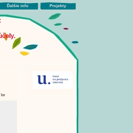
Ďalšie info
Projekty
 be