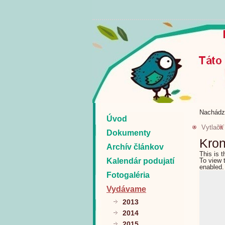
Nachádz
Úvod
Vytlačiť
Dokumenty
Kron
Archív článkov
This is 
Kalendár podujatí
To view 
enabled.
Fotogaléria
Vydávame
2013
2014
2015