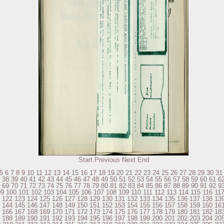
Start
Previous
Next
End
5
6
7
8
9
10
11
12
13
14
15
16
17
18
19
20
21
22
23
24
25
26
27
28
29
30
31
38
39
40
41
42
43
44
45
46
47
48
49
50
51
52
53
54
55
56
57
58
59
60
61
6
69
70
71
72
73
74
75
76
77
78
79
80
81
82
83
84
85
86
87
88
89
90
91
92
9
99
100
101
102
103
104
105
106
107
108
109
110
111
112
113
114
115
116
11
122
123
124
125
126
127
128
129
130
131
132
133
134
135
136
137
138
13
144
145
146
147
148
149
150
151
152
153
154
155
156
157
158
159
160
16
166
167
168
169
170
171
172
173
174
175
176
177
178
179
180
181
182
18
188
189
190
191
192
193
194
195
196
197
198
199
200
201
202
203
204
20