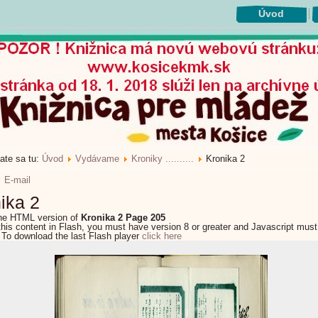
Úvod
ate sa tu:
Úvod
Vydávame
Kroniky ..........
Kronika 2
E-mail
ika 2
the HTML version of
Kronika 2 Page 205
this content in Flash, you must have version 8 or greater and Javascript must
 To download the last Flash player
click here