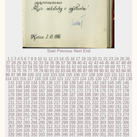
Start
Previous
Next
End
1
2
3
4
5
6
7
8
9
10
11
12
13
14
15
16
17
18
19
20
21
22
23
24
25
26
27
28
29
30
31
32
33
34
35
36
37
38
39
40
41
42
43
44
45
46
47
48
49
50
51
52
53
54
55
56
57
58
59
60
61
62
63
64
65
66
67
68
69
70
71
72
73
74
75
76
77
78
79
80
81
82
83
84
85
86
87
88
89
90
91
92
93
94
95
96
97
98
99
100
101
102
103
104
105
106
107
108
109
110
111
112
113
114
115
116
117
118
119
120
121
122
123
124
125
126
127
128
129
130
131
132
133
134
135
136
137
138
139
140
141
142
143
144
145
146
147
148
149
150
151
152
153
154
155
156
157
158
159
160
161
162
163
164
165
166
167
168
169
170
171
172
173
174
175
176
177
178
179
180
181
182
183
184
185
186
187
188
189
190
191
192
193
194
195
196
197
198
199
200
201
202
203
204
205
206
207
208
209
210
211
212
213
214
215
216
217
218
219
220
221
222
223
224
225
226
227
228
229
230
231
232
233
234
235
236
237
238
239
240
241
242
243
244
245
246
247
248
249
250
251
252
253
254
255
256
257
258
259
260
261
262
263
264
265
266
267
268
269
270
271
272
273
274
275
276
277
278
279
280
281
282
283
284
285
286
287
288
289
290
291
292
293
294
295
296
297
298
299
300
301
302
303
304
305
306
307
308
309
310
311
312
313
314
315
316
317
318
319
320
321
322
323
324
325
326
327
328
329
330
331
332
333
334
335
336
337
338
339
340
341
342
343
344
345
346
347
348
349
350
351
352
353
354