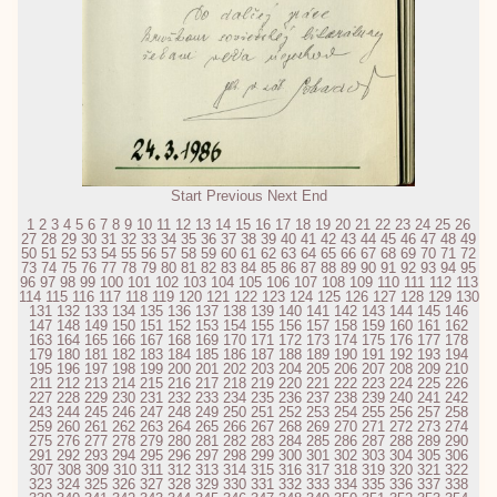
Start
Previous
Next
End
1
2
3
4
5
6
7
8
9
10
11
12
13
14
15
16
17
18
19
20
21
22
23
24
25
26
27
28
29
30
31
32
33
34
35
36
37
38
39
40
41
42
43
44
45
46
47
48
49
50
51
52
53
54
55
56
57
58
59
60
61
62
63
64
65
66
67
68
69
70
71
72
73
74
75
76
77
78
79
80
81
82
83
84
85
86
87
88
89
90
91
92
93
94
95
96
97
98
99
100
101
102
103
104
105
106
107
108
109
110
111
112
113
114
115
116
117
118
119
120
121
122
123
124
125
126
127
128
129
130
131
132
133
134
135
136
137
138
139
140
141
142
143
144
145
146
147
148
149
150
151
152
153
154
155
156
157
158
159
160
161
162
163
164
165
166
167
168
169
170
171
172
173
174
175
176
177
178
179
180
181
182
183
184
185
186
187
188
189
190
191
192
193
194
195
196
197
198
199
200
201
202
203
204
205
206
207
208
209
210
211
212
213
214
215
216
217
218
219
220
221
222
223
224
225
226
227
228
229
230
231
232
233
234
235
236
237
238
239
240
241
242
243
244
245
246
247
248
249
250
251
252
253
254
255
256
257
258
259
260
261
262
263
264
265
266
267
268
269
270
271
272
273
274
275
276
277
278
279
280
281
282
283
284
285
286
287
288
289
290
291
292
293
294
295
296
297
298
299
300
301
302
303
304
305
306
307
308
309
310
311
312
313
314
315
316
317
318
319
320
321
322
323
324
325
326
327
328
329
330
331
332
333
334
335
336
337
338