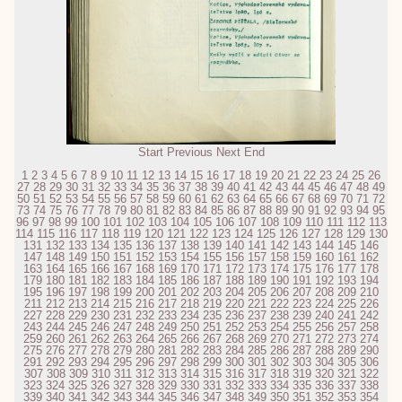
Start
Previous
Next
End
1
2
3
4
5
6
7
8
9
10
11
12
13
14
15
16
17
18
19
20
21
22
23
24
25
26
27
28
29
30
31
32
33
34
35
36
37
38
39
40
41
42
43
44
45
46
47
48
49
50
51
52
53
54
55
56
57
58
59
60
61
62
63
64
65
66
67
68
69
70
71
72
73
74
75
76
77
78
79
80
81
82
83
84
85
86
87
88
89
90
91
92
93
94
95
96
97
98
99
100
101
102
103
104
105
106
107
108
109
110
111
112
113
114
115
116
117
118
119
120
121
122
123
124
125
126
127
128
129
130
131
132
133
134
135
136
137
138
139
140
141
142
143
144
145
146
147
148
149
150
151
152
153
154
155
156
157
158
159
160
161
162
163
164
165
166
167
168
169
170
171
172
173
174
175
176
177
178
179
180
181
182
183
184
185
186
187
188
189
190
191
192
193
194
195
196
197
198
199
200
201
202
203
204
205
206
207
208
209
210
211
212
213
214
215
216
217
218
219
220
221
222
223
224
225
226
227
228
229
230
231
232
233
234
235
236
237
238
239
240
241
242
243
244
245
246
247
248
249
250
251
252
253
254
255
256
257
258
259
260
261
262
263
264
265
266
267
268
269
270
271
272
273
274
275
276
277
278
279
280
281
282
283
284
285
286
287
288
289
290
291
292
293
294
295
296
297
298
299
300
301
302
303
304
305
306
307
308
309
310
311
312
313
314
315
316
317
318
319
320
321
322
323
324
325
326
327
328
329
330
331
332
333
334
335
336
337
338
339
340
341
342
343
344
345
346
347
348
349
350
351
352
353
354