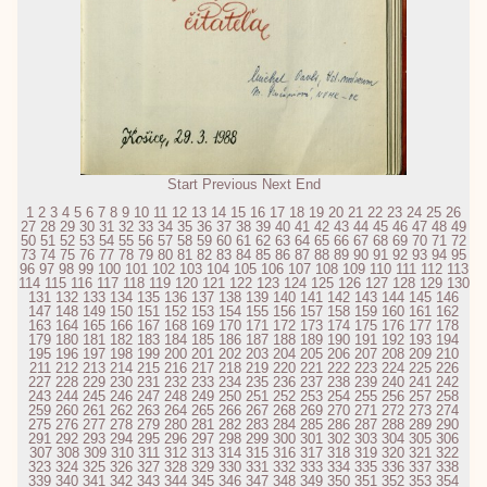
Start
Previous
Next
End
1
2
3
4
5
6
7
8
9
10
11
12
13
14
15
16
17
18
19
20
21
22
23
24
25
26
27
28
29
30
31
32
33
34
35
36
37
38
39
40
41
42
43
44
45
46
47
48
49
50
51
52
53
54
55
56
57
58
59
60
61
62
63
64
65
66
67
68
69
70
71
72
73
74
75
76
77
78
79
80
81
82
83
84
85
86
87
88
89
90
91
92
93
94
95
96
97
98
99
100
101
102
103
104
105
106
107
108
109
110
111
112
113
114
115
116
117
118
119
120
121
122
123
124
125
126
127
128
129
130
131
132
133
134
135
136
137
138
139
140
141
142
143
144
145
146
147
148
149
150
151
152
153
154
155
156
157
158
159
160
161
162
163
164
165
166
167
168
169
170
171
172
173
174
175
176
177
178
179
180
181
182
183
184
185
186
187
188
189
190
191
192
193
194
195
196
197
198
199
200
201
202
203
204
205
206
207
208
209
210
211
212
213
214
215
216
217
218
219
220
221
222
223
224
225
226
227
228
229
230
231
232
233
234
235
236
237
238
239
240
241
242
243
244
245
246
247
248
249
250
251
252
253
254
255
256
257
258
259
260
261
262
263
264
265
266
267
268
269
270
271
272
273
274
275
276
277
278
279
280
281
282
283
284
285
286
287
288
289
290
291
292
293
294
295
296
297
298
299
300
301
302
303
304
305
306
307
308
309
310
311
312
313
314
315
316
317
318
319
320
321
322
323
324
325
326
327
328
329
330
331
332
333
334
335
336
337
338
339
340
341
342
343
344
345
346
347
348
349
350
351
352
353
354