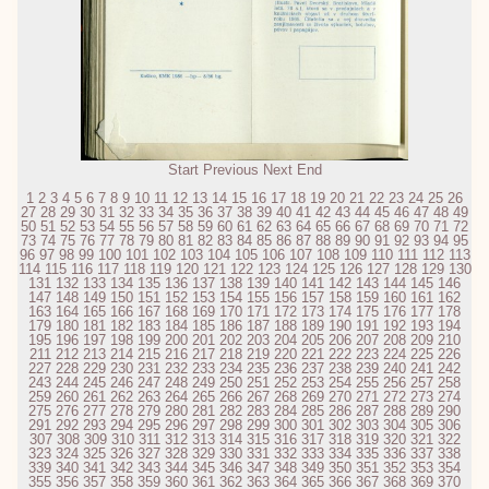
Start
Previous
Next
End
1
2
3
4
5
6
7
8
9
10
11
12
13
14
15
16
17
18
19
20
21
22
23
24
25
26
27
28
29
30
31
32
33
34
35
36
37
38
39
40
41
42
43
44
45
46
47
48
49
50
51
52
53
54
55
56
57
58
59
60
61
62
63
64
65
66
67
68
69
70
71
72
73
74
75
76
77
78
79
80
81
82
83
84
85
86
87
88
89
90
91
92
93
94
95
96
97
98
99
100
101
102
103
104
105
106
107
108
109
110
111
112
113
114
115
116
117
118
119
120
121
122
123
124
125
126
127
128
129
130
131
132
133
134
135
136
137
138
139
140
141
142
143
144
145
146
147
148
149
150
151
152
153
154
155
156
157
158
159
160
161
162
163
164
165
166
167
168
169
170
171
172
173
174
175
176
177
178
179
180
181
182
183
184
185
186
187
188
189
190
191
192
193
194
195
196
197
198
199
200
201
202
203
204
205
206
207
208
209
210
211
212
213
214
215
216
217
218
219
220
221
222
223
224
225
226
227
228
229
230
231
232
233
234
235
236
237
238
239
240
241
242
243
244
245
246
247
248
249
250
251
252
253
254
255
256
257
258
259
260
261
262
263
264
265
266
267
268
269
270
271
272
273
274
275
276
277
278
279
280
281
282
283
284
285
286
287
288
289
290
291
292
293
294
295
296
297
298
299
300
301
302
303
304
305
306
307
308
309
310
311
312
313
314
315
316
317
318
319
320
321
322
323
324
325
326
327
328
329
330
331
332
333
334
335
336
337
338
339
340
341
342
343
344
345
346
347
348
349
350
351
352
353
354
355
356
357
358
359
360
361
362
363
364
365
366
367
368
369
370